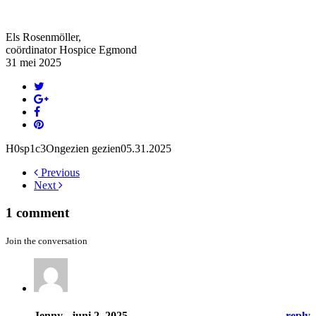
Els Rosenmöller,
coördinator Hospice Egmond
31 mei 2025
H0sp1c3
Ongezien gezien
05.31.2025
Previous
Next
1 comment
Join the conversation
Jenny
- juni 2, 2025
reply