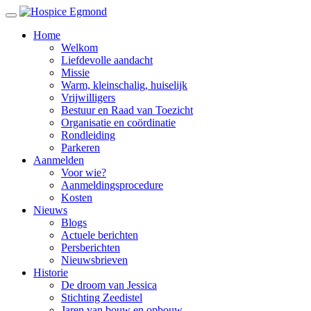
Home
Welkom
Liefdevolle aandacht
Missie
Warm, kleinschalig, huiselijk
Vrijwilligers
Bestuur en Raad van Toezicht
Organisatie en coördinatie
Rondleiding
Parkeren
Aanmelden
Voor wie?
Aanmeldingsprocedure
Kosten
Nieuws
Blogs
Actuele berichten
Persberichten
Nieuwsbrieven
Historie
De droom van Jessica
Stichting Zeedistel
Jaren van bouw en opbouw