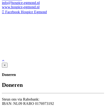
info@hospice-egmond.nl
www.hospice-egmond.nl
Facebook Hospice Egmond
×
Doneren
Doneren
Steun ons via Rabobank:
IBAN: NL09 RABO 0176973192