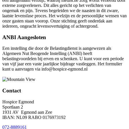
een aangenaam verblijf, waarbij medische zorg wordt verleend door
externe zorgverleners. Dit alles gericht op het verlichten van
ongemak en pijn. Tevens begeleiden we de naasten in dit zware,
laatste levensfase proces. Het welzijn en de persoonlijke wensen van
onze gasten staan voorop. Onze stichting geeft onderdak aan
iedereen, ongeacht levensovertuiging of achtergrond.
ANBI Aangesloten
Een instelling die door de Belastingdienst is aangewezen als
Algemeen Nut Beogende Instelling (ANBI) heeft
belastingvoordelen bij erven en schenken. U kunt voor een periode
van vijf jaar een vaste jaarlijkse bijdrage vastleggen. Het formulier
kunt u aanvragen via info@hospice-egmond.nl
Contact
Hospice Egmond
Sportlaan 2
1931 AV Egmond aan Zee
IBAN: NL09 RABO 0176973192
072-8889161