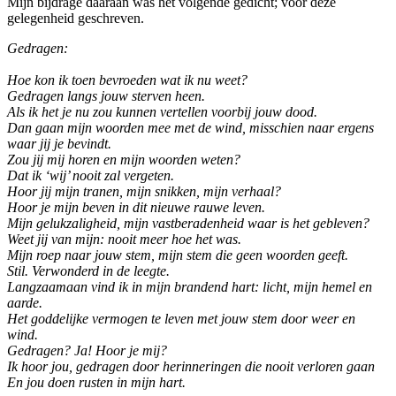
Mijn bijdrage daaraan was het volgende gedicht; voor deze
gelegenheid geschreven.
Gedragen:
Hoe kon ik toen bevroeden wat ik nu weet?
Gedragen langs jouw sterven heen.
Als ik het je nu zou kunnen vertellen voorbij jouw dood.
Dan gaan mijn woorden mee met de wind, misschien naar ergens
waar jij je bevindt.
Zou jij mij horen en mijn woorden weten?
Dat ik ‘wij’ nooit zal vergeten.
Hoor jij mijn tranen, mijn snikken, mijn verhaal?
Hoor je mijn beven in dit nieuwe rauwe leven.
Mijn gelukzaligheid, mijn vastberadenheid waar is het gebleven?
Weet jij van mijn: nooit meer hoe het was.
Mijn roep naar jouw stem, mijn stem die geen woorden geeft.
Stil. Verwonderd in de leegte.
Langzaamaan vind ik in mijn brandend hart: licht, mijn hemel en
aarde.
Het goddelijke vermogen te leven met jouw stem door weer en
wind.
Gedragen? Ja! Hoor je mij?
Ik hoor jou, gedragen door herinneringen die nooit verloren gaan
En jou doen rusten in mijn hart.