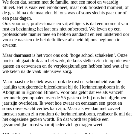
We doen dat, samen met de familie, met een mooi en waardig
ritueel. Het is vaak een emotioneel, maar ook troostend moment; of
de gast bijna drie maanden bij ons was of soms slechts paar uur of
een paar dagen.
Ook voor ons, professionals en vrijwilligers is dat een moment van
rust en bezinning; het laat ons niet onberoerd. We leven op een
professionele manier mee en hebben aandacht en een luisterend oor
voor de naasten die het definitieve afscheid bij ons beginnen te
ervaren.
Maar daarnaast is het voor ons ook ‘hoge school schakelen’. Onze
poetsclub gaat druk aan het werk, de koks stellen zich in op nieuwe
gasten en eetwensen en de verpleegkundigen hebben heel wat af te
wikkelen na de vaak intensieve zorg.
Maar naast de hectiek was er ook de rust en schoonheid van de
jaarlijks terugkerende bijeenkomst bij de Herinneringsboom in de
Abdijtuin in Egmond-Binnen. Voor ons geldt dat we als vanzelf
herinneringen ophalen over de 55 gasten die bij ons het afgelopen
jaar zijn overleden. Ik weet hoe zwaar en eenzaam een groot en
soms onverwacht verlies kan zijn. Maar als we dan met zoveel
mensen samen zijn rondom de herinneringsboom, realiseer ik mij dat
het ongeziene gezien wordt. En dat wordt ter plekke een
gezamenlijke troost waarbij ieder zich gedragen weet.